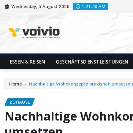
Skip
Wednesday, 5 August 2026
1:21:41 AM
to
content
ESSEN & REISEN
GESCHÄFTSDIENSTLEISTUNGEN
Home
Nachhaltige Wohnkonzepte praxisnah umsetzen
ZUHAUSE
Nachhaltige Wohnkon
umsetzen