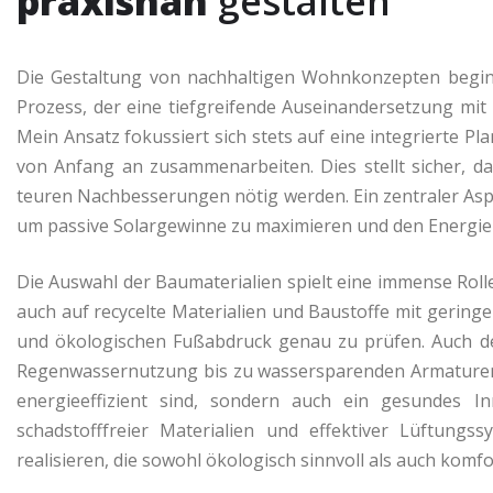
praxisnah
gestalten
Die Gestaltung von nachhaltigen Wohnkonzepten beginnt 
Prozess, der eine tiefgreifende Auseinandersetzung mit
Mein Ansatz fokussiert sich stets auf eine integrierte P
von Anfang an zusammenarbeiten. Dies stellt sicher, d
teuren Nachbesserungen nötig werden. Ein zentraler Asp
um passive Solargewinne zu maximieren und den Energieb
Die Auswahl der Baumaterialien spielt eine immense Roll
auch auf recycelte Materialien und Baustoffe mit gering
und ökologischen Fußabdruck genau zu prüfen. Auch de
Regenwassernutzung bis zu wassersparenden Armaturen. 
energieeffizient sind, sondern auch ein gesundes I
schadstofffreier Materialien und effektiver Lüftungs
realisieren, die sowohl ökologisch sinnvoll als auch komf