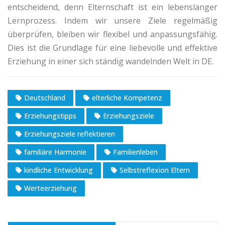
entscheidend, denn Elternschaft ist ein lebenslanger
Lernprozess. Indem wir unsere Ziele regelmäßig
überprüfen, bleiben wir flexibel und anpassungsfähig.
Dies ist die Grundlage für eine liebevolle und effektive
Erziehung in einer sich ständig wandelnden Welt in DE.
Deutschland
elterliche Kompetenz
Erziehungstipps
Erziehungsziele
Erziehungsziele reflektieren
familiäre Harmonie
Familienleben
kindliche Entwicklung
Selbstreflexion Eltern
Werteerziehung