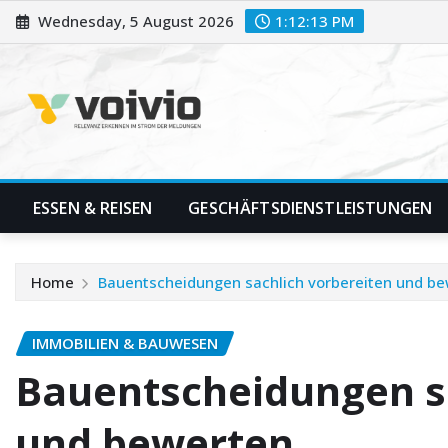
Skip
Wednesday, 5 August 2026
1:12:15 PM
to
content
ESSEN & REISEN
GESCHÄFTSDIENSTLEISTUNGEN
Home
Bauentscheidungen sachlich vorbereiten und b
IMMOBILIEN & BAUWESEN
Bauentscheidungen sa
und bewerten