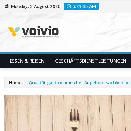
Skip
Monday, 3 August 2026
5:29:35 AM
to
content
ESSEN & REISEN
GESCHÄFTSDIENSTLEISTUNGEN
Home
Qualität gastronomischer Angebote sachlich beu