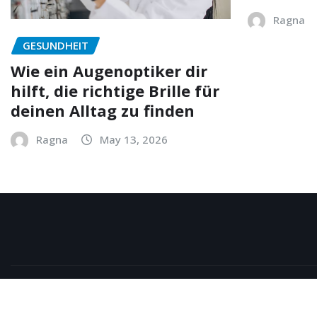
Ragna
GESUNDHEIT
Wie ein Augenoptiker dir
hilft, die richtige Brille für
deinen Alltag zu finden
Ragna
May 13, 2026
Copyright © 2026 | Powered by
WordPress
|
NewsExo
b