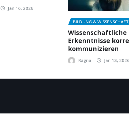
Jan 16, 2026
BILDUNG & WISSENSCHAFT
Wissenschaftliche
Erkenntnisse korr
kommunizieren
Ragna
Jan 13, 202
y
ThemeArile