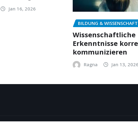
Jan 16, 2026
BILDUNG & WISSENSCHAFT
Wissenschaftliche
Erkenntnisse korr
kommunizieren
Ragna
Jan 13, 202
y
ThemeArile