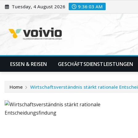
Skip
Tuesday, 4 August 2026
9:36:04 AM
to
content
ESSEN & REISEN
GESCHÄFTSDIENSTLEISTUNGEN
Home
Wirtschaftsverständnis stärkt rationale Entsch