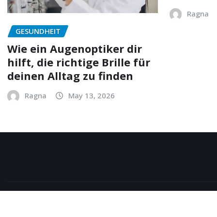
Ragna
GESUNDHEIT
Wie ein Augenoptiker dir
hilft, die richtige Brille für
deinen Alltag zu finden
Ragna
May 13, 2026
Copyright © 2026 | Powered by
WordPress
|
NewsExo
b