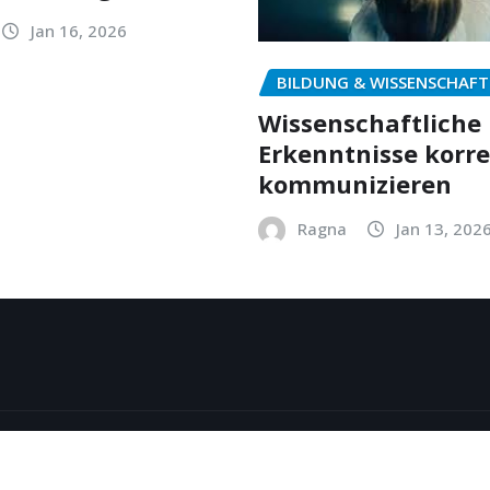
Jan 16, 2026
BILDUNG & WISSENSCHAFT
Wissenschaftliche
Erkenntnisse korr
kommunizieren
Ragna
Jan 13, 202
y
ThemeArile