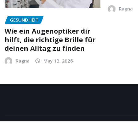
Ragna
GESUNDHEIT
Wie ein Augenoptiker dir
hilft, die richtige Brille für
deinen Alltag zu finden
Ragna
May 13, 2026
Copyright © 2026 | Powered by
WordPress
|
NewsExo
b