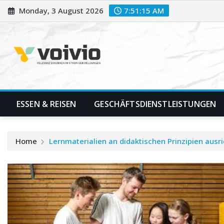
Skip
Monday, 3 August 2026
7:51:16 AM
to
content
ESSEN & REISEN
GESCHÄFTSDIENSTLEISTUNGEN
Home
Lernmaterialien an didaktischen Prinzipien ausr