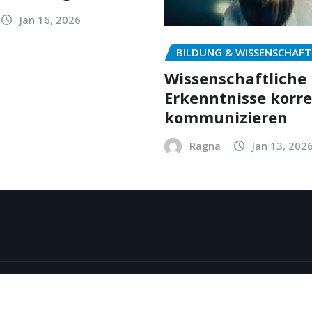
Jan 16, 2026
BILDUNG & WISSENSCHAFT
Wissenschaftliche
Erkenntnisse korr
kommunizieren
Ragna
Jan 13, 202
y
ThemeArile