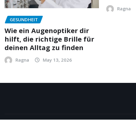
Ragna
GESUNDHEIT
Wie ein Augenoptiker dir
hilft, die richtige Brille für
deinen Alltag zu finden
Ragna
May 13, 2026
Copyright © 2026 | Powered by
WordPress
|
NewsExo
b