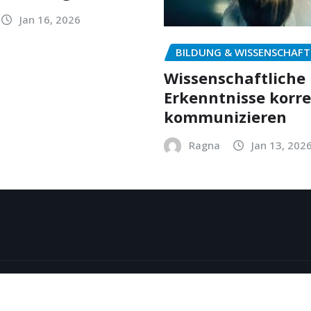
Jan 16, 2026
BILDUNG & WISSENSCHAFT
Wissenschaftliche
Erkenntnisse korr
kommunizieren
Ragna
Jan 13, 202
y
ThemeArile