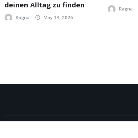
deinen Alltag zu finden
Ragna
Ragna
May 13, 2026
Copyright © 2026 | Powered by
WordPress
|
NewsExo
b