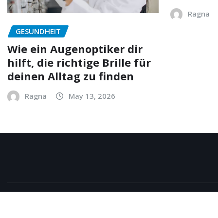
Ragna
GESUNDHEIT
Wie ein Augenoptiker dir
hilft, die richtige Brille für
deinen Alltag zu finden
Ragna
May 13, 2026
Copyright © 2026 | Powered by
WordPress
|
NewsExo
b