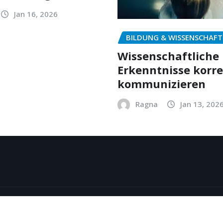
Jan 16, 2026
BILDUNG & WISSENSCHAFT
Wissenschaftliche
Erkenntnisse korr
kommunizieren
Ragna
Jan 13, 202
y
ThemeArile