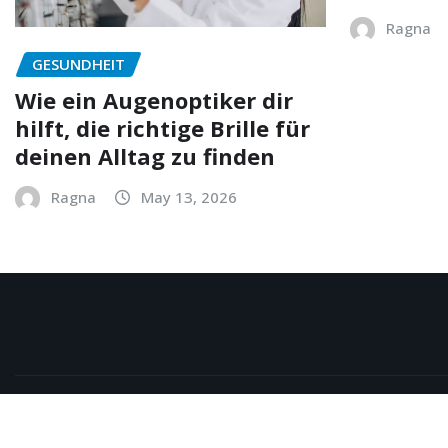
Ragna
GESUNDHEIT
Wie ein Augenoptiker dir
hilft, die richtige Brille für
deinen Alltag zu finden
Ragna
May 13, 2026
Copyright © 2026 | Powered by
WordPress
|
NewsExo
b