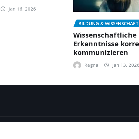
Jan 16, 2026
BILDUNG & WISSENSCHAFT
Wissenschaftliche
Erkenntnisse korr
kommunizieren
Ragna
Jan 13, 202
y
ThemeArile